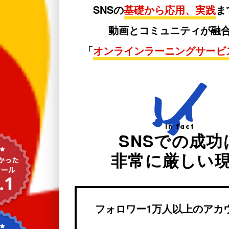
SNSの
基礎から応用、実践
ま
動画とコミュニティが融
「
オンラインラーニングサービ
In fact
SNSでの成功
非常に厳しい
フォロワー1万人以上のアカ