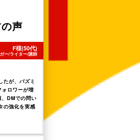
方の声
F様(50代)
ガー/ライター/講師
アカウントを作るところから始め
したが、バズミ
スマホの操作に不安がありましたが、
フォロワーが増
スタートし、多くのコメントやいいね
頼、DMでの問い
なりました！
タの強化を実感
丁寧なサポートで初心者でも安心して
の質問や受講生との交流もモチベーシ
ました！