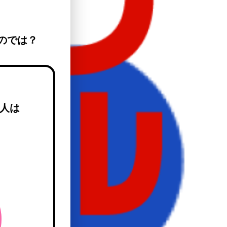
。
のでは？
、
る人は