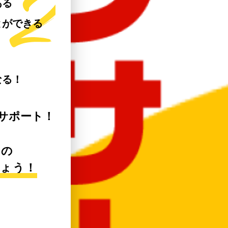
ある
とができる
なる！
サポート！
への
しょう！