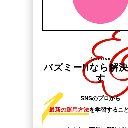
Solution
バズミー!!なら解
す
SNSのプロから
最新の運用方法
を学習するこ