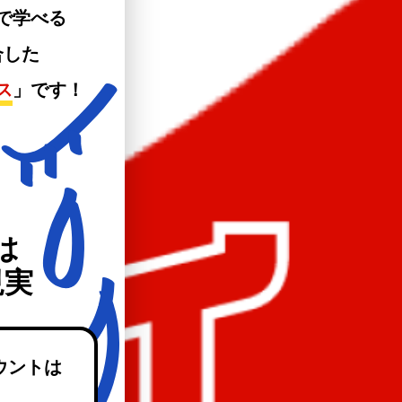
で学べる
合した
ス
」です！
は
現実
ウントは