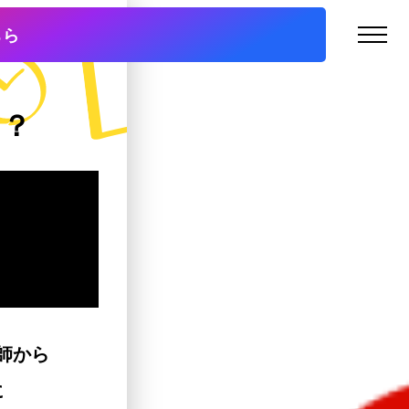
ちら
は？
師から
に