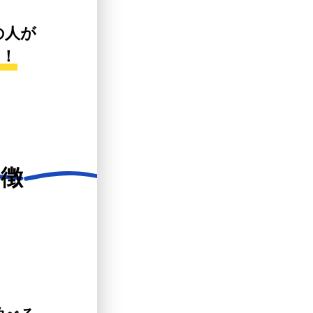
の人が
す！
特徴